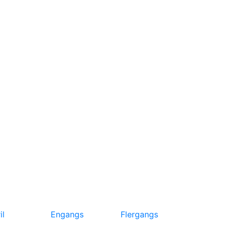
il
Engangs
Flergangs