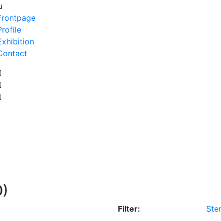
u
Frontpage
Profile
Exhibition
Contact
0)
Filter:
Ster