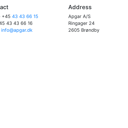
act
Address
e +45
43 43 66 15
Apgar A/S
45 43 43 66 16
Ringager 24
:
info@apgar.dk
2605 Brøndby